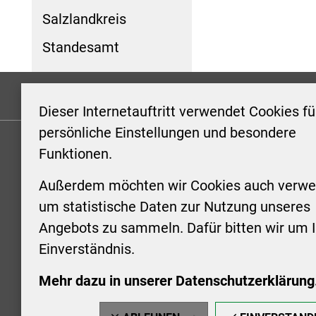
Salzlandkreis
Standesamt
Formulare
Kontakt/Hinweis geben
Impressum
Dieser Internetauftritt verwendet Cookies fü
persönliche Einstellungen und besondere
Funktionen.
KONTAKT
ÖFFNUN
STADTV
Außerdem möchten wir Cookies auch verwe
Stadt Aschersleben
um statistische Daten zur Nutzung unseres
Markt 1
Montag: 0
Angebots zu sammeln. Dafür bitten wir um I
06449 Aschersleben
Uhr
Einverständnis.
+49 3473 958-0
Dienstag:
+49 3473 958-920
Uhr
Mehr dazu in unserer Datenschutzerklärung
stadt@aschersleben.de
Mittwoch: 
https://www.aschersleben.de/
vorheriger