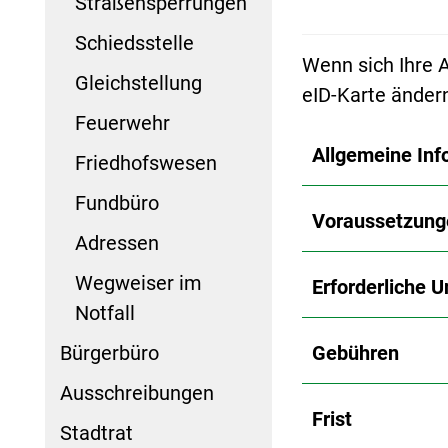
Straßensperrungen
Schiedsstelle
Wenn sich Ihre A
Gleichstellung
eID-Karte ändern
Feuerwehr
Allgemeine Inf
Friedhofswesen
Fundbüro
Voraussetzung
Adressen
Wegweiser im
Erforderliche U
Notfall
Bürgerbüro
Gebühren
Ausschreibungen
Frist
Stadtrat