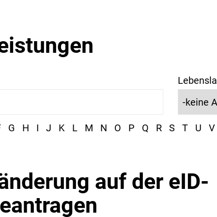
leistungen
Lebensla
F
G
H
I
J
K
L
M
N
O
P
Q
R
S
T
U
V
änderung auf der eID-
beantragen