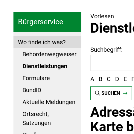
Vorlesen
Bürgerservice
Dienst
Wo finde ich was?
Suchbegriff:
Behördenwegweiser
Dienstleistungen
Formulare
A
B
C
D
E
BundID
SUCHEN
Aktuelle Meldungen
Adress
Ortsrecht,
Karte 
Satzungen