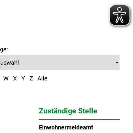
ge:
W
X
Y
Z
Alle
Zuständige Stelle
Einwohnermeldeamt