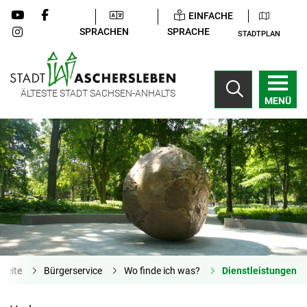
EINFACHE
SPRACHEN
SPRACHE
STADTPLAN
ÄLTESTE STADT SACHSEN-ANHALTS
MENÜ
tseite
Bürgerservice
Wo finde ich was?
Dienstleistungen