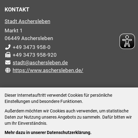
KONTAKT
Stadt Aschersleben
Markt 1
06449 Aschersleben
+49 3473 958-0
+49 3473 958-920
stadt@aschersleben.de
https://www.aschersleben.de/
ÖFFNUNGSZEITEN STADTVERWALTUNG
Dieser Internetauftritt verwendet Cookies für persönliche
Einstellungen und besondere Funktionen.
Montag: 09:00-12:00 /14:00-15:00 Uhr
Außerdem möchten wir Cookies auch verwenden, um statistische
Dienstag: 09:00-12:00 /14:00-16:00 Uhr
Daten zur Nutzung unseres Angebots zu sammeln. Dafür bitten wir
Mittwoch: 09:00 - 12:00 Uhr (nach vorheriger
um Ihr Einverständnis.
Terminvereinbarung)
Mehr dazu in unserer Datenschutzerklärung.
Donnerstag: 09:00-12:00 /14:00-18:00 Uhr