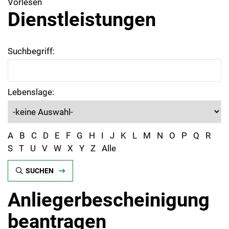
Vorlesen
Dienstleistungen
Suchbegriff:
Lebenslage:
A
B
C
D
E
F
G
H
I
J
K
L
M
N
O
P
Q
R
S
T
U
V
W
X
Y
Z
Alle
SUCHEN
Anliegerbescheinigung
beantragen