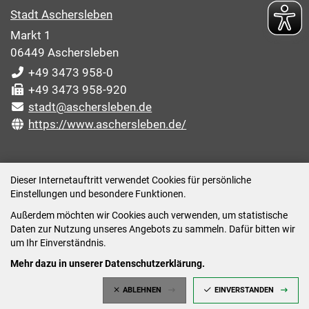
Stadt Aschersleben
Markt 1
06449 Aschersleben
+49 3473 958-0
+49 3473 958-920
stadt@aschersleben.de
https://www.aschersleben.de/
ÖFFNUNGSZEITEN STADTVERWALTUNG
Dieser Internetauftritt verwendet Cookies für persönliche
Einstellungen und besondere Funktionen.
Montag: 09:00-12:00 /14:00-15:00 Uhr
Außerdem möchten wir Cookies auch verwenden, um statistische
Dienstag: 09:00-12:00 /14:00-16:00 Uhr
Daten zur Nutzung unseres Angebots zu sammeln. Dafür bitten wir
Mittwoch: 09:00 - 12:00 Uhr (nach vorheriger
um Ihr Einverständnis.
Terminvereinbarung)
Mehr dazu in unserer Datenschutzerklärung.
Donnerstag: 09:00-12:00 /14:00-18:00 Uhr
ABLEHNEN
EINVERSTANDEN
Freitag: 09:00-12:00 Uhr