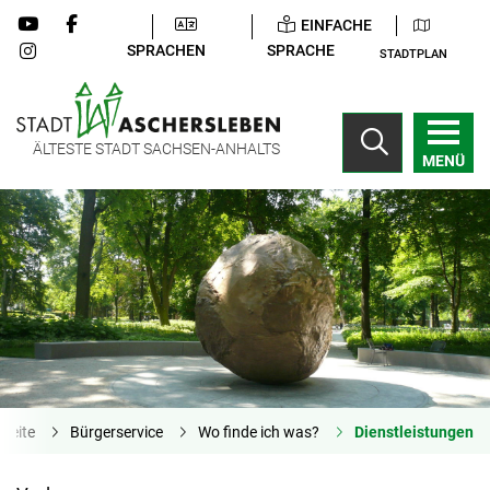
EINFACHE
SPRACHEN
SPRACHE
STADTPLAN
ÄLTESTE STADT SACHSEN-ANHALTS
MENÜ
tseite
Bürgerservice
Wo finde ich was?
Dienstleistungen