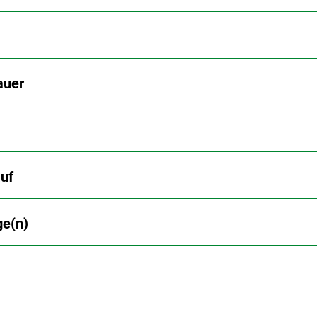
auer
uf
ge(n)