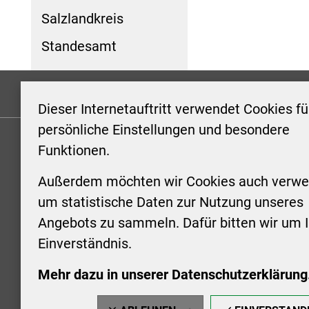
Salzlandkreis
Standesamt
Formulare
Kontakt/Hinweis geben
Impressum
Dieser Internetauftritt verwendet Cookies fü
persönliche Einstellungen und besondere
Funktionen.
KONTAKT
ÖFFNUN
STADTV
Außerdem möchten wir Cookies auch verwe
Stadt Aschersleben
um statistische Daten zur Nutzung unseres
Markt 1
Montag: 0
Angebots zu sammeln. Dafür bitten wir um I
06449 Aschersleben
Uhr
Einverständnis.
+49 3473 958-0
Dienstag:
+49 3473 958-920
Uhr
Mehr dazu in unserer Datenschutzerklärung
stadt@aschersleben.de
Mittwoch: 
https://www.aschersleben.de/
vorheriger