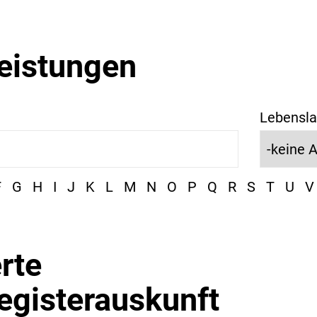
leistungen
Lebensla
F
G
H
I
J
K
L
M
N
O
P
Q
R
S
T
U
V
rte
egisterauskunft