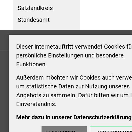
Salzlandkreis
Standesamt
Formulare
Kontakt/Hinweis geben
Impressum
Dieser Internetauftritt verwendet Cookies fü
persönliche Einstellungen und besondere
Funktionen.
KONTAKT
ÖFFNUN
STADTV
Außerdem möchten wir Cookies auch verwe
Stadt Aschersleben
um statistische Daten zur Nutzung unseres
Markt 1
Montag: 0
Angebots zu sammeln. Dafür bitten wir um I
06449 Aschersleben
Uhr
Einverständnis.
+49 3473 958-0
Dienstag:
+49 3473 958-920
Uhr
Mehr dazu in unserer Datenschutzerklärung
stadt@aschersleben.de
Mittwoch: 
https://www.aschersleben.de/
vorheriger