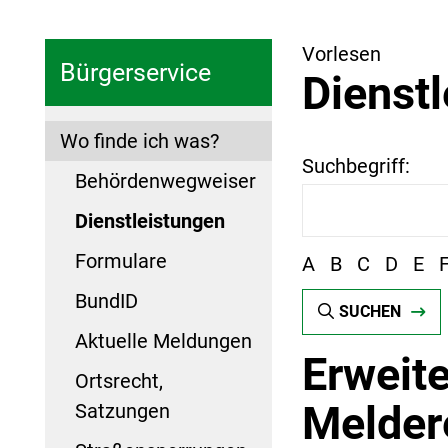
Vorlesen
Bürgerservice
Dienst
Wo finde ich was?
Suchbegriff:
Behördenwegweiser
Dienstleistungen
Formulare
A
B
C
D
E
BundID
SUCHEN
Aktuelle Meldungen
Erweite
Ortsrecht,
Melder
Satzungen