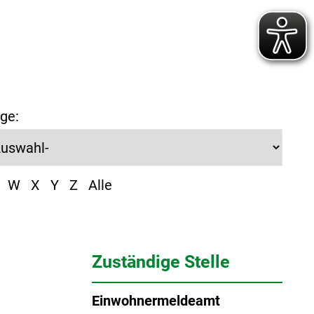
ge:
W
X
Y
Z
Alle
Zuständige Stelle
Einwohnermeldeamt