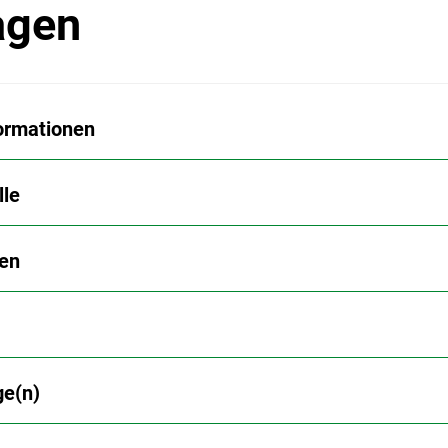
agen
ormationen
lle
en
ge(n)