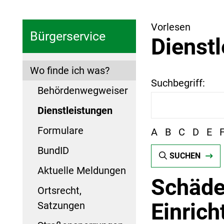
Vorlesen
Bürgerservice
Dienst
Wo finde ich was?
Suchbegriff:
Behördenwegweiser
Dienstleistungen
Formulare
A
B
C
D
E
BundID
SUCHEN
Aktuelle Meldungen
Schäde
Ortsrecht,
Einric
Satzungen