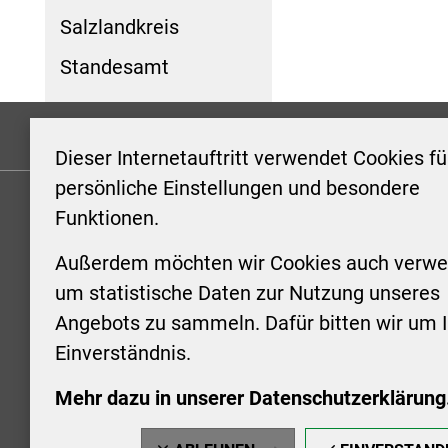
Salzlandkreis
Standesamt
Formulare
Kontakt/Hinweis geben
Impressum
Dieser Internetauftritt verwendet Cookies fü
persönliche Einstellungen und besondere
Funktionen.
KONTAKT
ÖFFNUN
STADTV
Außerdem möchten wir Cookies auch verwe
Stadt Aschersleben
um statistische Daten zur Nutzung unseres
Markt 1
Montag: 0
Angebots zu sammeln. Dafür bitten wir um I
06449 Aschersleben
Uhr
Einverständnis.
+49 3473 958-0
Dienstag:
+49 3473 958-920
Uhr
Mehr dazu in unserer Datenschutzerklärung
stadt@aschersleben.de
Mittwoch: 
https://www.aschersleben.de/
vorheriger