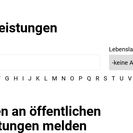
leistungen
Lebensla
F
G
H
I
J
K
L
M
N
O
P
Q
R
S
T
U
V
n an öffentlichen
htungen melden