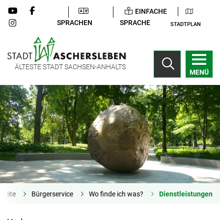
EINFACHE
SPRACHEN
SPRACHE
STADTPLAN
ÄLTESTE STADT SACHSEN-ANHALTS
MENÜ
tseite
Bürgerservice
Wo finde ich was?
Dienstleistungen