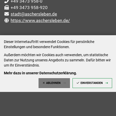
+49 3473 958-0
+49 3473 958-920
stadt@aschersleben.de
https://www.aschersleben.de/
ÖFFNUNGSZEITEN STADTVERWALTUNG
Dieser Internetauftritt verwendet Cookies für persönliche
Einstellungen und besondere Funktionen.
Montag: 09:00-12:00 /14:00-15:00 Uhr
Außerdem möchten wir Cookies auch verwenden, um statistische
Dienstag: 09:00-12:00 /14:00-16:00 Uhr
Daten zur Nutzung unseres Angebots zu sammeln. Dafür bitten wir
Mittwoch: 09:00 - 12:00 Uhr (nach vorheriger
um Ihr Einverständnis.
Terminvereinbarung)
Mehr dazu in unserer Datenschutzerklärung.
Donnerstag: 09:00-12:00 /14:00-18:00 Uhr
ABLEHNEN
EINVERSTANDEN
Freitag: 09:00-12:00 Uhr