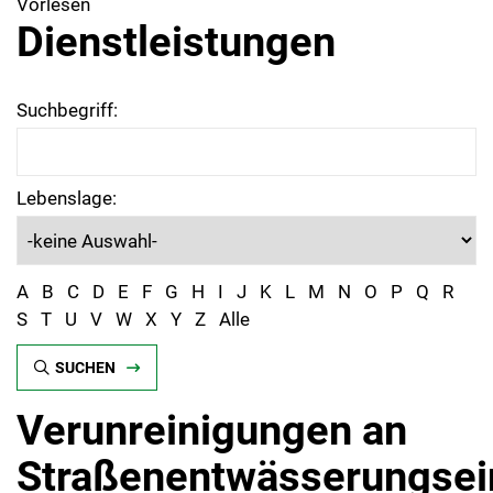
Vorlesen
Dienstleistungen
Suchbegriff:
Lebenslage:
A
B
C
D
E
F
G
H
I
J
K
L
M
N
O
P
Q
R
S
T
U
V
W
X
Y
Z
Alle
SUCHEN
Verunreinigungen an
Straßenentwässerungsei