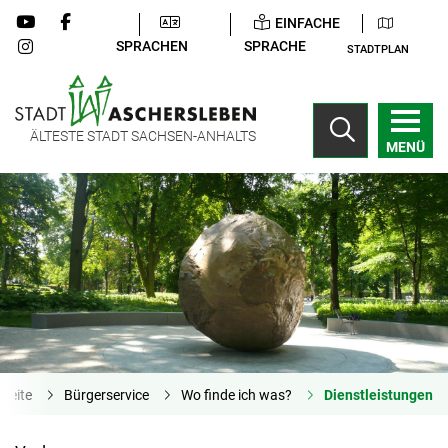
EINFACHE
SPRACHEN
SPRACHE
STADTPLAN
ÄLTESTE STADT SACHSEN-ANHALTS
MENÜ
tseite
Bürgerservice
Wo finde ich was?
Dienstleistungen