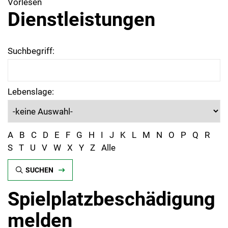
Vorlesen
Dienstleistungen
Suchbegriff:
Lebenslage:
A
B
C
D
E
F
G
H
I
J
K
L
M
N
O
P
Q
R
S
T
U
V
W
X
Y
Z
Alle
SUCHEN
Spielplatzbeschädigung
melden