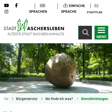
EINFACHE
SPRACHEN
SPRACHE
STADTPLAN
ÄLTESTE STADT SACHSEN-ANHALTS
MENÜ
tseite
Bürgerservice
Wo finde ich was?
Dienstleistungen