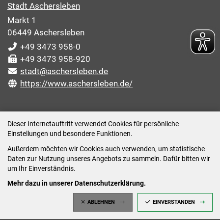
Stadt Aschersleben
Markt 1
06449 Aschersleben
+49 3473 958-0
+49 3473 958-920
stadt@aschersleben.de
https://www.aschersleben.de/
ÖFFNUNGSZEITEN STADTVERWALTUNG
Dieser Internetauftritt verwendet Cookies für persönliche
Einstellungen und besondere Funktionen.
Montag: 09:00-12:00 /14:00-15:00 Uhr
Außerdem möchten wir Cookies auch verwenden, um statistische
Dienstag: 09:00-12:00 /14:00-16:00 Uhr
Daten zur Nutzung unseres Angebots zu sammeln. Dafür bitten wir
Mittwoch: 09:00 - 12:00 Uhr (nach vorheriger
um Ihr Einverständnis.
Terminvereinbarung)
Mehr dazu in unserer Datenschutzerklärung.
Donnerstag: 09:00-12:00 /14:00-18:00 Uhr
ABLEHNEN
EINVERSTANDEN
Freitag: 09:00-12:00 Uhr