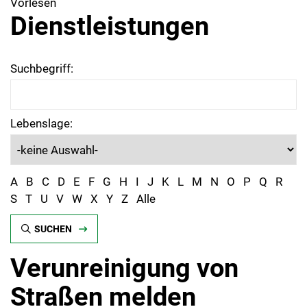
Vorlesen
Dienstleistungen
Suchbegriff:
Lebenslage:
A
B
C
D
E
F
G
H
I
J
K
L
M
N
O
P
Q
R
S
T
U
V
W
X
Y
Z
Alle
SUCHEN
Verunreinigung von
Straßen melden