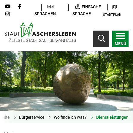
EINFACHE
SPRACHEN
SPRACHE
STADTPLAN
ÄLTESTE STADT SACHSEN-ANHALTS
MENÜ
tseite
Bürgerservice
Wo finde ich was?
Dienstleistungen