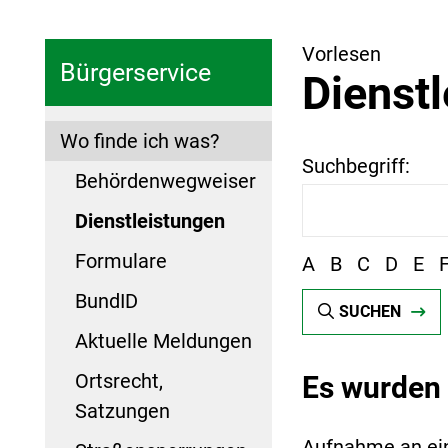
Vorlesen
Bürgerservice
Dienst
Wo finde ich was?
Suchbegriff:
Behördenwegweiser
Dienstleistungen
Formulare
A
B
C
D
E
BundID
SUCHEN
Aktuelle Meldungen
Ortsrecht,
Es wurden 
Satzungen
Aufnahme an ei