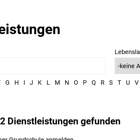
leistungen
Lebensla
F
G
H
I
J
K
L
M
N
O
P
Q
R
S
T
U
V
2 Dienstleistungen gefunden
ner Grundschule anmelden