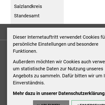
Salzlandkreis
Standesamt
Formulare
Kontakt/Hinweis geben
Impressum
Dieser Internetauftritt verwendet Cookies fü
persönliche Einstellungen und besondere
Funktionen.
KONTAKT
ÖFFNUN
STADTV
Außerdem möchten wir Cookies auch verwe
Stadt Aschersleben
um statistische Daten zur Nutzung unseres
Markt 1
Montag: 0
Angebots zu sammeln. Dafür bitten wir um I
06449 Aschersleben
Uhr
Einverständnis.
+49 3473 958-0
Dienstag:
+49 3473 958-920
Uhr
Mehr dazu in unserer Datenschutzerklärung
stadt@aschersleben.de
Mittwoch: 
https://www.aschersleben.de/
vorheriger