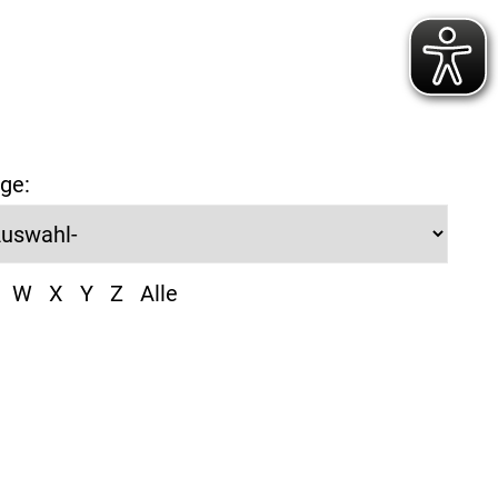
ge:
W
X
Y
Z
Alle