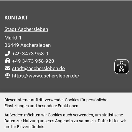
KONTAKT
Stadt Aschersleben
Markt 1
06449 Aschersleben
+49 3473 958-0
+49 3473 958-920
stadt@aschersleben.de
https://www.aschersleben.de/
ÖFFNUNGSZEITEN STADTVERWALTUNG
Dieser Internetauftritt verwendet Cookies für persönliche
Einstellungen und besondere Funktionen.
Montag: 09:00-12:00 /14:00-15:00 Uhr
Außerdem möchten wir Cookies auch verwenden, um statistische
Dienstag: 09:00-12:00 /14:00-16:00 Uhr
Daten zur Nutzung unseres Angebots zu sammeln. Dafür bitten wir
Mittwoch: 09:00 - 12:00 Uhr (nach vorheriger
um Ihr Einverständnis.
Terminvereinbarung)