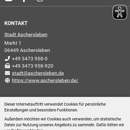
KONTAKT
Stadt Aschersleben
Markt 1
06449 Aschersleben
+49 3473 958-0
+49 3473 958-920
stadt@aschersleben.de
https://www.aschersleben.de/
ÖFFNUNGSZEITEN STADTVERWALTUNG
Dieser Internetauftritt verwendet Cookies für persönliche
Einstellungen und besondere Funktionen.
Montag: 09:00-12:00 /14:00-15:00 Uhr
Außerdem möchten wir Cookies auch verwenden, um statistische
Dienstag: 09:00-12:00 /14:00-16:00 Uhr
Daten zur Nutzung unseres Angebots zu sammeln. Dafür bitten wir
Mittwoch: 09:00 - 12:00 Uhr (nach vorheriger