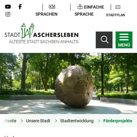
EINFACHE
SPRACHEN
SPRACHE
STADTPLAN
ÄLTESTE STADT SACHSEN-ANHALTS
MENÜ
tartseite
Unsere Stadt
Stadtentwicklung
Förderprojekte