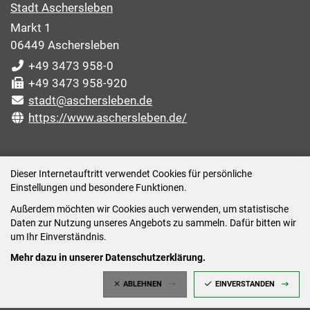
Stadt Aschersleben
Markt 1
06449 Aschersleben
+49 3473 958-0
+49 3473 958-920
stadt@aschersleben.de
https://www.aschersleben.de/
ÖFFNUNGSZEITEN STADTVERWALTUNG
Dieser Internetauftritt verwendet Cookies für persönliche
Einstellungen und besondere Funktionen.
Montag: 09:00-12:00 /14:00-15:00 Uhr
Außerdem möchten wir Cookies auch verwenden, um statistische
Dienstag: 09:00-12:00 /14:00-16:00 Uhr
Daten zur Nutzung unseres Angebots zu sammeln. Dafür bitten wir
Mittwoch: 09:00 - 12:00 Uhr (nach vorheriger
um Ihr Einverständnis.
Terminvereinbarung)
Mehr dazu in unserer Datenschutzerklärung.
Donnerstag: 09:00-12:00 /14:00-18:00 Uhr
ABLEHNEN
EINVERSTANDEN
Freitag: 09:00-12:00 Uhr