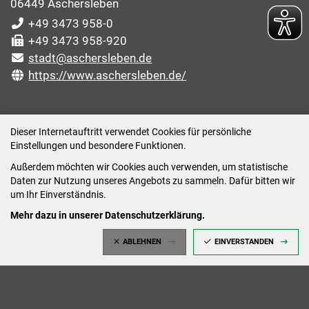
06449 Aschersleben
+49 3473 958-0
+49 3473 958-920
stadt@aschersleben.de
https://www.aschersleben.de/
ÖFFNUNGSZEITEN STADTVERWALTUNG
Dieser Internetauftritt verwendet Cookies für persönliche
Einstellungen und besondere Funktionen.
Montag: 09:00-12:00 /14:00-15:00 Uhr
Außerdem möchten wir Cookies auch verwenden, um statistische
Dienstag: 09:00-12:00 /14:00-16:00 Uhr
Daten zur Nutzung unseres Angebots zu sammeln. Dafür bitten wir
Mittwoch: 09:00 - 12:00 Uhr (nach vorheriger
um Ihr Einverständnis.
Terminvereinbarung)
Mehr dazu in unserer Datenschutzerklärung.
Donnerstag: 09:00-12:00 /14:00-18:00 Uhr
ABLEHNEN
EINVERSTANDEN
Freitag: 09:00-12:00 Uhr