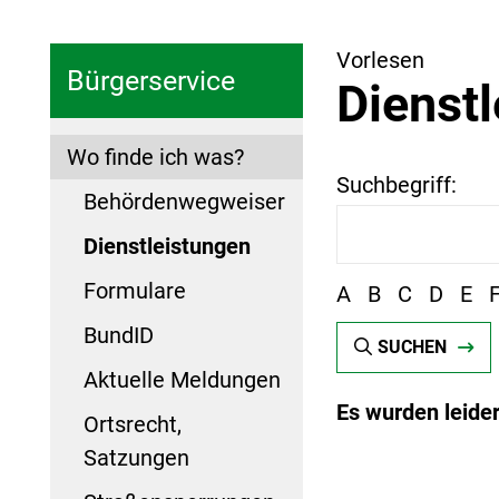
Vorlesen
Bürgerservice
Dienst
Wo finde ich was?
Suchbegriff:
Behördenwegweiser
Dienstleistungen
Formulare
A
B
C
D
E
BundID
SUCHEN
Aktuelle Meldungen
Es wurden leide
Ortsrecht,
Satzungen