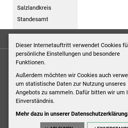
Salzlandkreis
Standesamt
Formulare
Kontakt/Hinweis geben
Impressum
Dieser Internetauftritt verwendet Cookies fü
persönliche Einstellungen und besondere
Funktionen.
KONTAKT
ÖFFNUN
STADTV
Außerdem möchten wir Cookies auch verwe
Stadt Aschersleben
um statistische Daten zur Nutzung unseres
Markt 1
Montag: 0
Angebots zu sammeln. Dafür bitten wir um I
06449 Aschersleben
Uhr
Einverständnis.
+49 3473 958-0
Dienstag:
+49 3473 958-920
Uhr
Mehr dazu in unserer Datenschutzerklärung
stadt@aschersleben.de
Mittwoch: 
https://www.aschersleben.de/
vorheriger