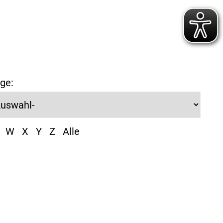
ge:
W
X
Y
Z
Alle