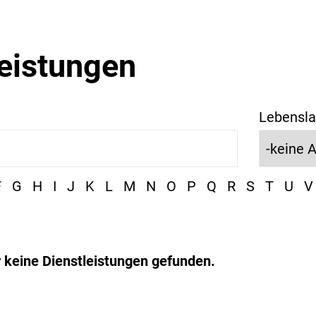
leistungen
Lebensla
F
G
H
I
J
K
L
M
N
O
P
Q
R
S
T
U
V
r keine Dienstleistungen gefunden.