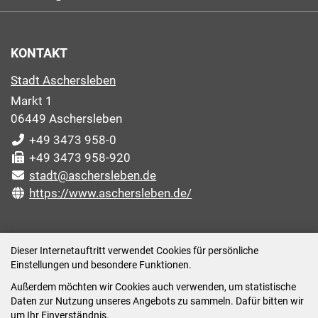
KONTAKT
Stadt Aschersleben
Markt 1
06449 Aschersleben
+49 3473 958-0
+49 3473 958-920
stadt@aschersleben.de
https://www.aschersleben.de/
ÖFFNUNGSZEITEN STADTVERWALTUNG
Dieser Internetauftritt verwendet Cookies für persönliche
Einstellungen und besondere Funktionen.
Montag: 09:00-12:00 /14:00-15:00 Uhr
Außerdem möchten wir Cookies auch verwenden, um statistische
Dienstag: 09:00-12:00 /14:00-16:00 Uhr
Daten zur Nutzung unseres Angebots zu sammeln. Dafür bitten wir
Mittwoch: 09:00 - 12:00 Uhr (nach vorheriger
um Ihr Einverständnis.