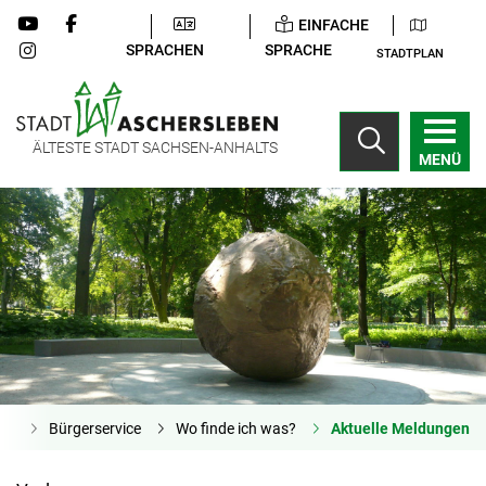
EINFACHE
SPRACHEN
SPRACHE
STADTPLAN
ÄLTESTE STADT SACHSEN-ANHALTS
MENÜ
ite
Bürgerservice
Wo finde ich was?
Aktuelle Meldungen