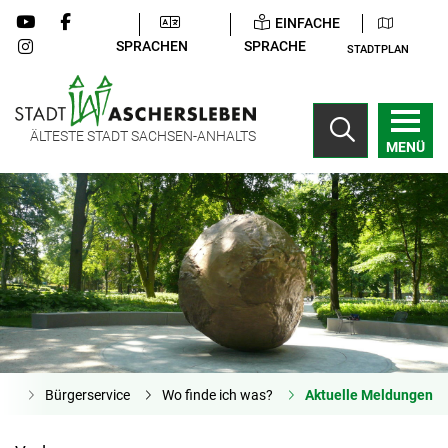
EINFACHE
SPRACHEN
SPRACHE
STADTPLAN
ÄLTESTE STADT SACHSEN-ANHALTS
MENÜ
ite
Bürgerservice
Wo finde ich was?
Aktuelle Meldungen