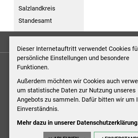
Salzlandkreis
Standesamt
Formulare
Kontakt/Hinweis geben
Impressum
Dieser Internetauftritt verwendet Cookies fü
persönliche Einstellungen und besondere
Funktionen.
KONTAKT
ÖFFNUN
STADTV
Außerdem möchten wir Cookies auch verwe
Stadt Aschersleben
um statistische Daten zur Nutzung unseres
Markt 1
Montag: 0
Angebots zu sammeln. Dafür bitten wir um I
06449 Aschersleben
Uhr
Einverständnis.
+49 3473 958-0
Dienstag:
+49 3473 958-920
Uhr
Mehr dazu in unserer Datenschutzerklärung
stadt@aschersleben.de
Mittwoch: 
https://www.aschersleben.de/
vorheriger