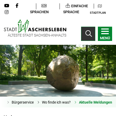
EINFACHE
SPRACHEN
SPRACHE
STADTPLAN
ÄLTESTE STADT SACHSEN-ANHALTS
MENÜ
ite
Bürgerservice
Wo finde ich was?
Aktuelle Meldungen