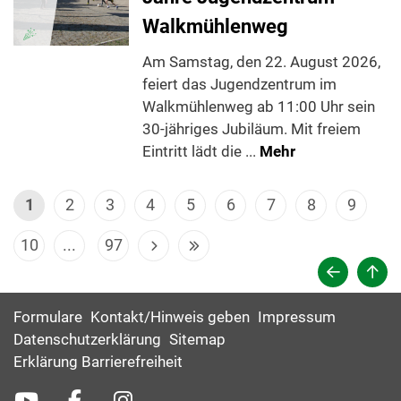
Walkmühlenweg
Am Samstag, den 22. August 2026,
feiert das Jugendzentrum im
Walkmühlenweg ab 11:00 Uhr sein
30-jähriges Jubiläum. Mit freiem
Eintritt lädt die ...
Mehr
1
2
3
4
5
6
7
8
9
10
...
97
Formulare
Kontakt/Hinweis geben
Impressum
Datenschutzerklärung
Sitemap
Erklärung Barrierefreiheit