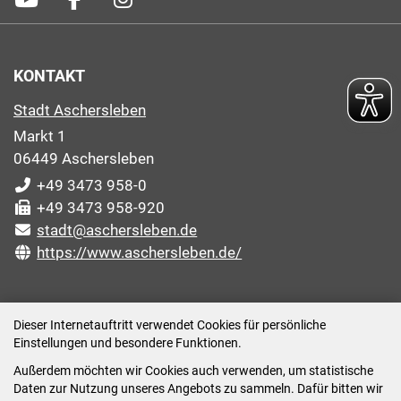
KONTAKT
Stadt Aschersleben
Markt 1
06449 Aschersleben
+49 3473 958-0
+49 3473 958-920
stadt@aschersleben.de
https://www.aschersleben.de/
ÖFFNUNGSZEITEN STADTVERWALTUNG
Dieser Internetauftritt verwendet Cookies für persönliche
Einstellungen und besondere Funktionen.
Montag: 09:00-12:00 /14:00-15:00 Uhr
Außerdem möchten wir Cookies auch verwenden, um statistische
Dienstag: 09:00-12:00 /14:00-16:00 Uhr
Daten zur Nutzung unseres Angebots zu sammeln. Dafür bitten wir
Mittwoch: 09:00 - 12:00 Uhr (nach vorheriger