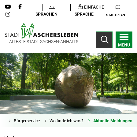
EINFACHE
SPRACHEN
SPRACHE
STADTPLAN
ÄLTESTE STADT SACHSEN-ANHALTS
MENÜ
ite
Bürgerservice
Wo finde ich was?
Aktuelle Meldungen