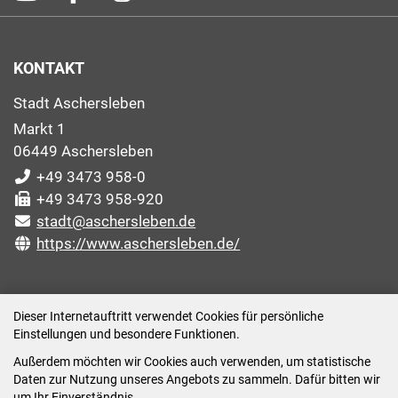
KONTAKT
Stadt Aschersleben
Markt 1
06449 Aschersleben
+49 3473 958-0
+49 3473 958-920
stadt@aschersleben.de
https://www.aschersleben.de/
ÖFFNUNGSZEITEN STADTVERWALTUNG
Dieser Internetauftritt verwendet Cookies für persönliche
Einstellungen und besondere Funktionen.
Montag: 09:00-12:00 /14:00-15:00 Uhr
Außerdem möchten wir Cookies auch verwenden, um statistische
Dienstag: 09:00-12:00 /14:00-16:00 Uhr
Daten zur Nutzung unseres Angebots zu sammeln. Dafür bitten wir
Mittwoch: 09:00 - 12:00 Uhr (nach vorheriger
um Ihr Einverständnis.