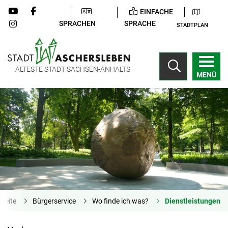
EINFACHE
SPRACHEN
SPRACHE
STADTPLAN
ÄLTESTE STADT SACHSEN-ANHALTS
MENÜ
tseite
Bürgerservice
Wo finde ich was?
Dienstleistungen