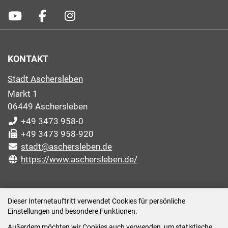
KONTAKT
Stadt Aschersleben
Markt 1
06449 Aschersleben
+49 3473 958-0
+49 3473 958-920
stadt@aschersleben.de
https://www.aschersleben.de/
ÖFFNUNGSZEITEN STADTVERWALTUNG
Dieser Internetauftritt verwendet Cookies für persönliche
Einstellungen und besondere Funktionen.
Montag: 09:00-12:00 /14:00-15:00 Uhr
Außerdem möchten wir Cookies auch verwenden, um statistische