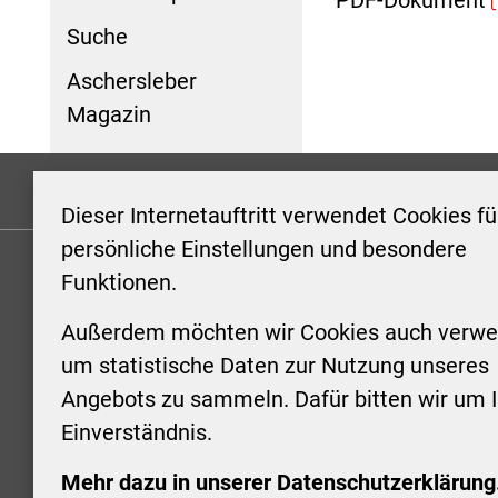
Suche
Aschersleber
Magazin
Formulare
Kontakt/Hinweis geben
Impressum
Dieser Internetauftritt verwendet Cookies fü
persönliche Einstellungen und besondere
Funktionen.
KONTAKT
ÖFFNUN
STADTV
Außerdem möchten wir Cookies auch verwe
Stadt Aschersleben
um statistische Daten zur Nutzung unseres
Markt 1
Montag: 0
Angebots zu sammeln. Dafür bitten wir um I
06449 Aschersleben
Uhr
Einverständnis.
+49 3473 958-0
Dienstag:
+49 3473 958-920
Uhr
Mehr dazu in unserer Datenschutzerklärung
stadt@aschersleben.de