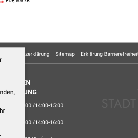
PDF, 505 kB
Datenschutzerklärung
Sitemap
Erklärung Barrierefreihei
r
GSZEITEN
ERWALTUNG
nden,
9:00-12:00 /14:00-15:00
hr
 09:00-12:00 /14:00-16:00
.