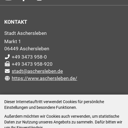
KONTAKT
Stadt Aschersleben
Markt 1
06449 Aschersleben
+49 3473 958-0
+49 3473 958-920
stadt@aschersleben.de
https://www.aschersleben.de/
ÖFFNUNGSZEITEN STADTVERWALTUNG
Dieser Internetauftritt verwendet Cookies für persönliche
Einstellungen und besondere Funktionen.
Montag: 09:00-12:00 /14:00-15:00 Uhr
Außerdem möchten wir Cookies auch verwenden, um statistische
Dienstag: 09:00-12:00 /14:00-16:00 Uhr
Daten zur Nutzung unseres Angebots zu sammeln. Dafür bitten wir
Mittwoch: 09:00 - 12:00 Uhr (nach vorheriger
um Ihr Einverständnis.