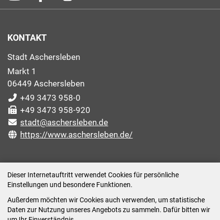
KONTAKT
Stadt Aschersleben
Markt 1
06449 Aschersleben
+49 3473 958-0
+49 3473 958-920
stadt@aschersleben.de
https://www.aschersleben.de/
ÖFFNUNGSZEITEN STADTVERWALTUNG
Dieser Internetauftritt verwendet Cookies für persönliche
Einstellungen und besondere Funktionen.
Montag: 09:00-12:00 /14:00-15:00 Uhr
Außerdem möchten wir Cookies auch verwenden, um statistische
Dienstag: 09:00-12:00 /14:00-16:00 Uhr
Daten zur Nutzung unseres Angebots zu sammeln. Dafür bitten wir
Mittwoch: 09:00 - 12:00 Uhr (nach vorheriger
um Ihr Einverständnis.