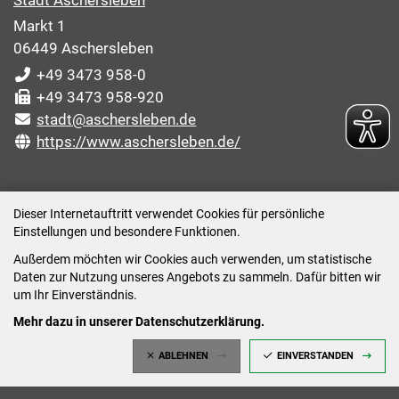
Stadt Aschersleben
Markt 1
06449 Aschersleben
+49 3473 958-0
+49 3473 958-920
stadt@aschersleben.de
https://www.aschersleben.de/
ÖFFNUNGSZEITEN STADTVERWALTUNG
Dieser Internetauftritt verwendet Cookies für persönliche
Einstellungen und besondere Funktionen.
Montag: 09:00-12:00 /14:00-15:00 Uhr
Außerdem möchten wir Cookies auch verwenden, um statistische
Dienstag: 09:00-12:00 /14:00-16:00 Uhr
Daten zur Nutzung unseres Angebots zu sammeln. Dafür bitten wir
Mittwoch: 09:00 - 12:00 Uhr (nach vorheriger
um Ihr Einverständnis.
Terminvereinbarung)
Mehr dazu in unserer Datenschutzerklärung.
Donnerstag: 09:00-12:00 /14:00-18:00 Uhr
ABLEHNEN
EINVERSTANDEN
Freitag: 09:00-12:00 Uhr