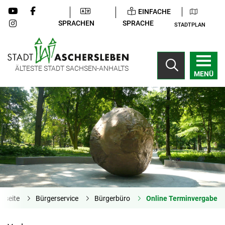
EINFACHE
SPRACHEN
SPRACHE
STADTPLAN
ÄLTESTE STADT SACHSEN-ANHALTS
MENÜ
rtseite
Bürgerservice
Bürgerbüro
Online Terminvergabe