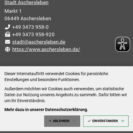
Stadt Aschersleben
Markt 1
06449 Aschersleben
+49 3473 958-0
+49 3473 958-920
stadt@aschersleben.de
https://www.aschersleben.de/
ÖFFNUNGSZEITEN STADTVERWALTUNG
Dieser Internetauftritt verwendet Cookies für persönliche
Einstellungen und besondere Funktionen.
Montag: 09:00-12:00 /14:00-15:00 Uhr
Außerdem möchten wir Cookies auch verwenden, um statistische
Dienstag: 09:00-12:00 /14:00-16:00 Uhr
Daten zur Nutzung unseres Angebots zu sammeln. Dafür bitten wir
Mittwoch: 09:00 - 12:00 Uhr (nach vorheriger
um Ihr Einverständnis.
Terminvereinbarung)
Mehr dazu in unserer Datenschutzerklärung.
Donnerstag: 09:00-12:00 /14:00-18:00 Uhr
ABLEHNEN
EINVERSTANDEN
Freitag: 09:00-12:00 Uhr