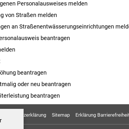
eigenen Personalausweises melden
ng von Straßen melden
ngen an Straßenentwässerungseinrichtungen mel
Personalausweis beantragen
melden
t
öhung beantragen
tmalig oder neu beantragen
terleistung beantragen
Datenschutzerklärung
Sitemap
Erklärung Barrierefreihei
r