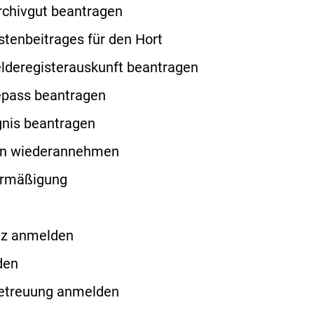
Archivgut beantragen
stenbeitrages für den Hort
lderegisterauskunft beantragen
epass beantragen
nis beantragen
n wiederannehmen
ermäßigung
tz anmelden
den
etreuung anmelden