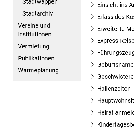
Stadtwappen
Einsicht ins 
Stadtarchiv
Erlass des Ko
Vereine und
Erweiterte Me
Institutionen
Express-Reis
Vermietung
Führungszeug
Publikationen
Geburtsname
Wärmeplanung
Geschwister
Hallenzeiten
Hauptwohnsi
Heirat anmel
Kindertagesb