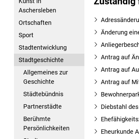
Zuständig 
Kunst in
Aschersleben
Adressänderu
Ortschaften
Änderung ein
Sport
Anliegerbesc
Stadtentwicklung
Antrag auf Ä
Stadtgeschichte
Antrag auf Au
Allgemeines zur
Geschichte
Antrag auf Mi
Städtebündnis
Bewohnerpark
Partnerstädte
Diebstahl de
Berühmte
Ehefähigkeit
Persönlichkeiten
Eheurkunde A