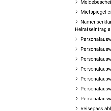
Meldebeschei
Mietspiegel 
Namenserklär
Heiratseintrag 
Personalausw
Personalauswe
Personalausw
Personalauswe
Personalausw
Personalauswe
Personalausw
Reisepass ab