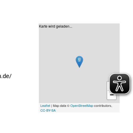
Karte wird geladen...
n.de/
+
−
Leaflet
| Map data ©
OpenStreetMap
contributors,
CC-BY-SA