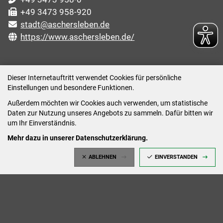
+49 3473 958-920
stadt@aschersleben.de
https://www.aschersleben.de/
ÖFFNUNGSZEITEN STADTVERWALTUNG
Dieser Internetauftritt verwendet Cookies für persönliche
Einstellungen und besondere Funktionen.
Montag: 09:00-12:00 /14:00-15:00 Uhr
Außerdem möchten wir Cookies auch verwenden, um statistische
Dienstag: 09:00-12:00 /14:00-16:00 Uhr
Daten zur Nutzung unseres Angebots zu sammeln. Dafür bitten wir
Mittwoch: 09:00 - 12:00 Uhr (nach vorheriger
um Ihr Einverständnis.
Terminvereinbarung)
Mehr dazu in unserer Datenschutzerklärung.
Donnerstag: 09:00-12:00 /14:00-18:00 Uhr
ABLEHNEN
EINVERSTANDEN
Freitag: 09:00-12:00 Uhr