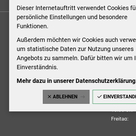
Formulare
Kontakt/Hinweis geben
Impressum
Dieser Internetauftritt verwendet Cookies fü
persönliche Einstellungen und besondere
Funktionen.
KONTAKT
ÖFFNUN
STADTV
Außerdem möchten wir Cookies auch verwe
Stadt Aschersleben
um statistische Daten zur Nutzung unseres
Markt 1
Montag: 0
Angebots zu sammeln. Dafür bitten wir um I
06449 Aschersleben
Uhr
Einverständnis.
+49 3473 958-0
Dienstag:
+49 3473 958-920
Uhr
Mehr dazu in unserer Datenschutzerklärung
stadt@aschersleben.de
Mittwoch: 
https://www.aschersleben.de/
vorheriger
ABLEHNEN
EINVERSTAND
Donnerstag
18:00 Uhr
Freitag: 