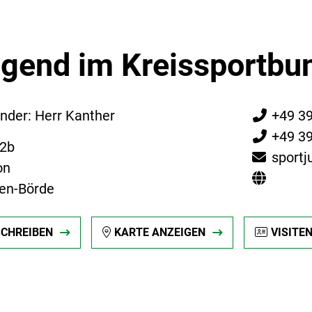
ugend im Kreissportbun
nder: Herr Kanther
+49 3
+49 3
02b
sportj
on
en-Börde
SCHREIBEN
KARTE ANZEIGEN
VISITE