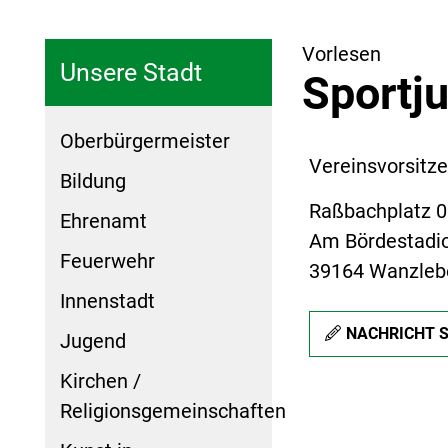
Vorlesen
Unsere Stadt
Sportj
Oberbürgermeister
Vereinsvorsitze
Bildung
Raßbachplatz 
Ehrenamt
Am Bördestadi
Feuerwehr
39164 Wanzleb
Innenstadt
NACHRICHT 
Jugend
Kirchen /
Religionsgemeinschaften