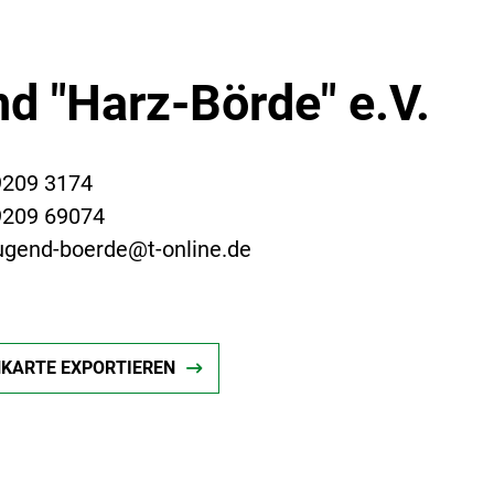
d "Harz-Börde" e.V.
9209 3174
9209 69074
ugend-boerde@t-online.de
NKARTE EXPORTIEREN