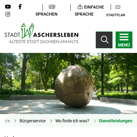
EINFACHE
SPRACHEN
SPRACHE
STADTPLAN
ÄLTESTE STADT SACHSEN-ANHALTS
MENÜ
tseite
Bürgerservice
Wo finde ich was?
Dienstleistungen