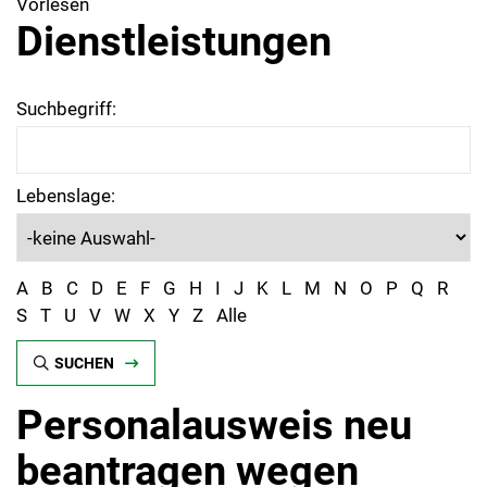
Vorlesen
Dienstleistungen
Suchbegriff:
Lebenslage:
A
B
C
D
E
F
G
H
I
J
K
L
M
N
O
P
Q
R
S
T
U
V
W
X
Y
Z
Alle
SUCHEN
Personalausweis neu
beantragen wegen