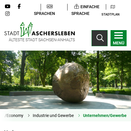
EINFACHE
SPRACHEN
SPRACHE
STADTPLAN
ÄLTESTE STADT SACHSEN-ANHALTS
MENÜ
haft/Economy
Industrie und Gewerbe
Unternehmen/Gewerbe