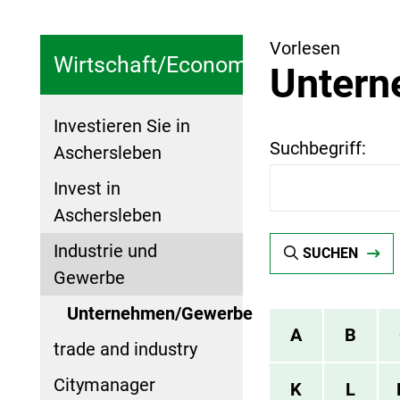
Vorlesen
Wirtschaft/Economy
Unter
Investieren Sie in
Suchbegriff:
Aschersleben
Invest in
Aschersleben
Industrie und
SUCHEN
Gewerbe
Unternehmen/Gewerbe
A
B
trade and industry
Citymanager
K
L