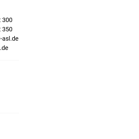
2 300
2 350
-asl.de
.de