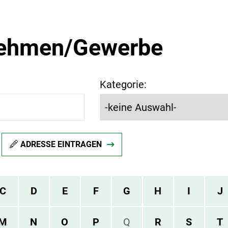
nehmen/Gewerbe
Kategorie:
ADRESSE EINTRAGEN
C
D
E
F
G
H
I
J
M
N
O
P
Q
R
S
T