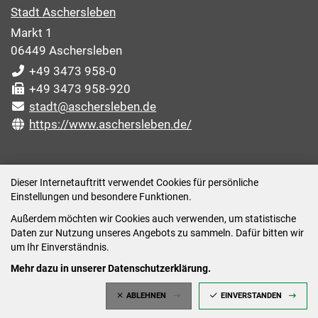
Stadt Aschersleben
Markt 1
06449 Aschersleben
+49 3473 958-0
+49 3473 958-920
stadt@aschersleben.de
https://www.aschersleben.de/
ÖFFNUNGSZEITEN STADTVERWALTUNG
Dieser Internetauftritt verwendet Cookies für persönliche
Einstellungen und besondere Funktionen.
Montag: 09:00-12:00 /14:00-15:00 Uhr
Außerdem möchten wir Cookies auch verwenden, um statistische
Dienstag: 09:00-12:00 /14:00-16:00 Uhr
Daten zur Nutzung unseres Angebots zu sammeln. Dafür bitten wir
Mittwoch: 09:00 - 12:00 Uhr (nach vorheriger
um Ihr Einverständnis.
Terminvereinbarung)
Mehr dazu in unserer Datenschutzerklärung.
Donnerstag: 09:00-12:00 /14:00-18:00 Uhr
ABLEHNEN
EINVERSTANDEN
Freitag: 09:00-12:00 Uhr