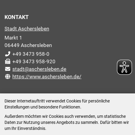
KONTAKT
Stadt Aschersleben
Markt 1
06449 Aschersleben
+49 3473 958-0
+49 3473 958-920
stadt@aschersleben.de
https://www.aschersleben.de/
ÖFFNUNGSZEITEN STADTVERWALTUNG
Dieser Internetauftritt verwendet Cookies für persönliche
Einstellungen und besondere Funktionen.
Montag: 09:00-12:00 /14:00-15:00 Uhr
Außerdem möchten wir Cookies auch verwenden, um statistische
Dienstag: 09:00-12:00 /14:00-16:00 Uhr
Daten zur Nutzung unseres Angebots zu sammeln. Dafür bitten wir
Mittwoch: 09:00 - 12:00 Uhr (nach vorheriger
um Ihr Einverständnis.
Terminvereinbarung)