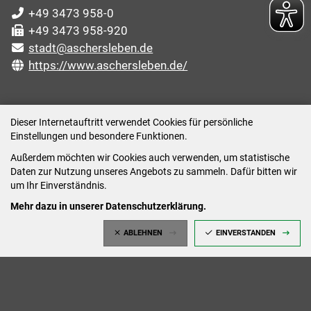
+49 3473 958-0
+49 3473 958-920
stadt@aschersleben.de
https://www.aschersleben.de/
ÖFFNUNGSZEITEN STADTVERWALTUNG
Dieser Internetauftritt verwendet Cookies für persönliche
Einstellungen und besondere Funktionen.
Montag: 09:00-12:00 /14:00-15:00 Uhr
Außerdem möchten wir Cookies auch verwenden, um statistische
Dienstag: 09:00-12:00 /14:00-16:00 Uhr
Daten zur Nutzung unseres Angebots zu sammeln. Dafür bitten wir
Mittwoch: 09:00 - 12:00 Uhr (nach vorheriger
um Ihr Einverständnis.
Terminvereinbarung)
Mehr dazu in unserer Datenschutzerklärung.
Donnerstag: 09:00-12:00 /14:00-18:00 Uhr
ABLEHNEN
EINVERSTANDEN
Freitag: 09:00-12:00 Uhr