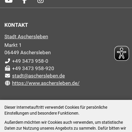
KONTAKT
Stadt Aschersleben
Markt 1
06449 Aschersleben
+49 3473 958-0
+49 3473 958-920
stadt@aschersleben.de
https://www.aschersleben.de/
ÖFFNUNGSZEITEN STADTVERWALTUNG
Dieser Internetauftritt verwendet Cookies für persönliche
Einstellungen und besondere Funktionen.
Montag: 09:00-12:00 /14:00-15:00 Uhr
Außerdem möchten wir Cookies auch verwenden, um statistische
Dienstag: 09:00-12:00 /14:00-16:00 Uhr
Daten zur Nutzung unseres Angebots zu sammeln. Dafür bitten wir
Mittwoch: 09:00 - 12:00 Uhr (nach vorheriger