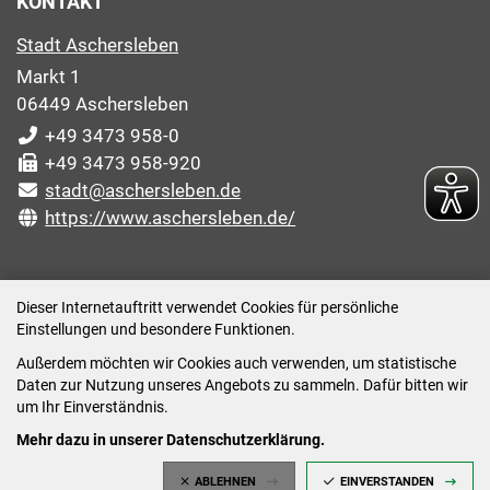
KONTAKT
Stadt Aschersleben
Markt 1
06449 Aschersleben
+49 3473 958-0
+49 3473 958-920
stadt@aschersleben.de
https://www.aschersleben.de/
ÖFFNUNGSZEITEN STADTVERWALTUNG
Dieser Internetauftritt verwendet Cookies für persönliche
Einstellungen und besondere Funktionen.
Montag: 09:00-12:00 /14:00-15:00 Uhr
Außerdem möchten wir Cookies auch verwenden, um statistische
Dienstag: 09:00-12:00 /14:00-16:00 Uhr
Daten zur Nutzung unseres Angebots zu sammeln. Dafür bitten wir
Mittwoch: 09:00 - 12:00 Uhr (nach vorheriger
um Ihr Einverständnis.
Terminvereinbarung)
Mehr dazu in unserer Datenschutzerklärung.
Donnerstag: 09:00-12:00 /14:00-18:00 Uhr
ABLEHNEN
EINVERSTANDEN