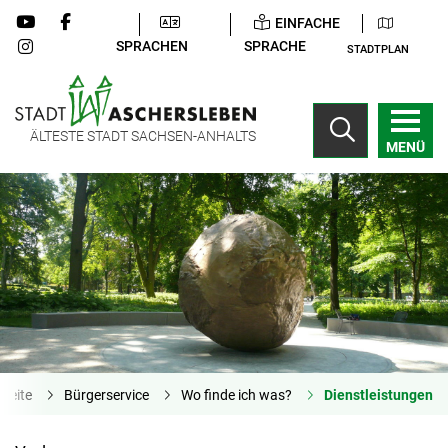
EINFACHE
SPRACHEN
SPRACHE
STADTPLAN
ÄLTESTE STADT SACHSEN-ANHALTS
MENÜ
tseite
Bürgerservice
Wo finde ich was?
Dienstleistungen