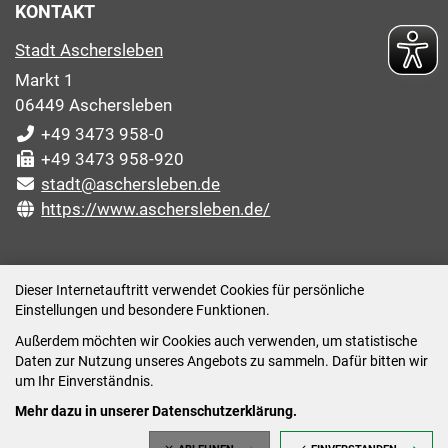
KONTAKT
Stadt Aschersleben
Markt 1
06449 Aschersleben
+49 3473 958-0
+49 3473 958-920
stadt@aschersleben.de
https://www.aschersleben.de/
ÖFFNUNGSZEITEN STADTVERWALTUNG
Dieser Internetauftritt verwendet Cookies für persönliche
Einstellungen und besondere Funktionen.
Montag: 09:00-12:00 /14:00-15:00 Uhr
Außerdem möchten wir Cookies auch verwenden, um statistische
Dienstag: 09:00-12:00 /14:00-16:00 Uhr
Daten zur Nutzung unseres Angebots zu sammeln. Dafür bitten wir
Mittwoch: 09:00 - 12:00 Uhr (nach vorheriger
um Ihr Einverständnis.
Terminvereinbarung)
Mehr dazu in unserer Datenschutzerklärung.
Donnerstag: 09:00-12:00 /14:00-18:00 Uhr