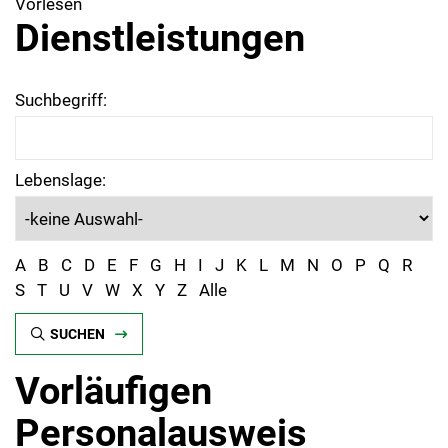
Vorlesen
Dienstleistungen
Suchbegriff:
Lebenslage:
A
B
C
D
E
F
G
H
I
J
K
L
M
N
O
P
Q
R
S
T
U
V
W
X
Y
Z
Alle
SUCHEN
Vorläufigen
Personalausweis