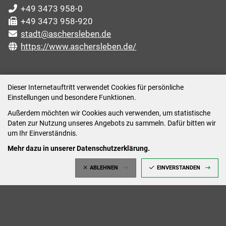
+49 3473 958-0
+49 3473 958-920
stadt@aschersleben.de
https://www.aschersleben.de/
ÖFFNUNGSZEITEN STADTVERWALTUNG
Dieser Internetauftritt verwendet Cookies für persönliche
Einstellungen und besondere Funktionen.
Montag: 09:00-12:00 /14:00-15:00 Uhr
Außerdem möchten wir Cookies auch verwenden, um statistische
Dienstag: 09:00-12:00 /14:00-16:00 Uhr
Daten zur Nutzung unseres Angebots zu sammeln. Dafür bitten wir
Mittwoch: 09:00 - 12:00 Uhr (nach vorheriger
um Ihr Einverständnis.
Terminvereinbarung)
Mehr dazu in unserer Datenschutzerklärung.
Donnerstag: 09:00-12:00 /14:00-18:00 Uhr
ABLEHNEN
EINVERSTANDEN
Freitag: 09:00-12:00 Uhr