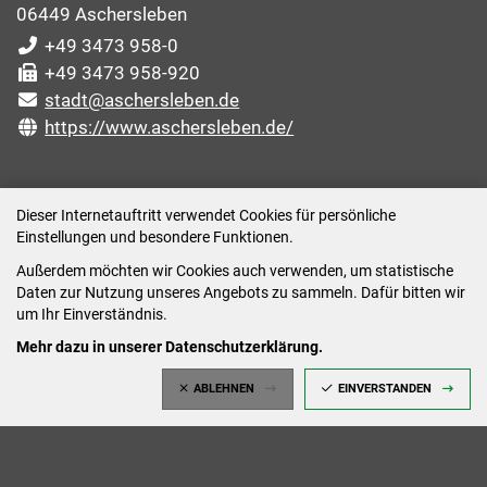
06449 Aschersleben
+49 3473 958-0
+49 3473 958-920
stadt@aschersleben.de
https://www.aschersleben.de/
ÖFFNUNGSZEITEN STADTVERWALTUNG
Dieser Internetauftritt verwendet Cookies für persönliche
Einstellungen und besondere Funktionen.
Montag: 09:00-12:00 /14:00-15:00 Uhr
Außerdem möchten wir Cookies auch verwenden, um statistische
Dienstag: 09:00-12:00 /14:00-16:00 Uhr
Daten zur Nutzung unseres Angebots zu sammeln. Dafür bitten wir
Mittwoch: 09:00 - 12:00 Uhr (nach vorheriger
um Ihr Einverständnis.
Terminvereinbarung)
Mehr dazu in unserer Datenschutzerklärung.
Donnerstag: 09:00-12:00 /14:00-18:00 Uhr
ABLEHNEN
EINVERSTANDEN
Freitag: 09:00-12:00 Uhr