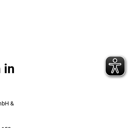
 in
GmbH &