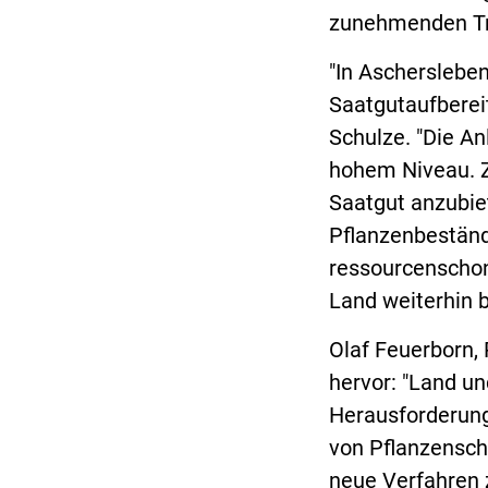
zunehmenden Tr
"In Ascherslebe
Saatgutaufbereit
Schulze. "Die A
hohem Niveau. Zi
Saatgut anzubie
Pflanzenbeständ
ressourcenschon
Land weiterhin 
Olaf Feuerborn,
hervor: "Land un
Herausforderung
von Pflanzensch
neue Verfahren 