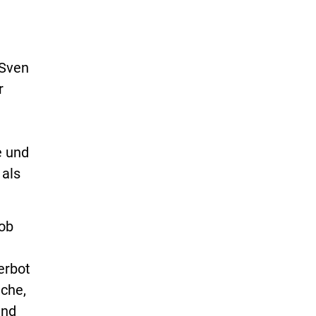
 Sven
r
e und
 als
ob
erbot
che,
und