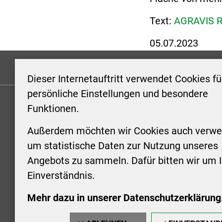
Text:
AGRAVIS R
05.07.2023
Formulare
Kontakt/Hinweis geben
Impressum
Dieser Internetauftritt verwendet Cookies fü
persönliche Einstellungen und besondere
Funktionen.
KONTAKT
ÖFFNUN
STADTV
Außerdem möchten wir Cookies auch verwe
Stadt Aschersleben
um statistische Daten zur Nutzung unseres
Markt 1
Montag: 0
Angebots zu sammeln. Dafür bitten wir um I
06449 Aschersleben
Uhr
Einverständnis.
+49 3473 958-0
Dienstag:
+49 3473 958-920
Uhr
Mehr dazu in unserer Datenschutzerklärung
stadt@aschersleben.de
Mittwoch: 
https://www.aschersleben.de/
vorheriger