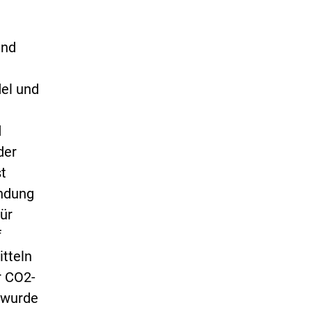
und
del und
d
der
t
endung
ür
f
tteln
r CO2-
 wurde