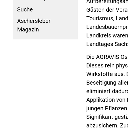
Aufbereitungsan
Suche
Gästen der Vera
Tourismus, Land
Aschersleber
Landesbauernprä
Magazin
Landkreis waren
Landtages Sach
Die AGRAVIS Ost 
Dieses rein phy
Wirkstoffe aus. 
Beseitigung all
eliminiert dadu
Applikation von
jungen Pflanzen 
Signifikant gest
abzusichern. Zu