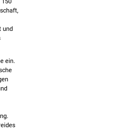
d 150
schaft,
t und
s
e ein.
ische
gen
und
ng.
reides