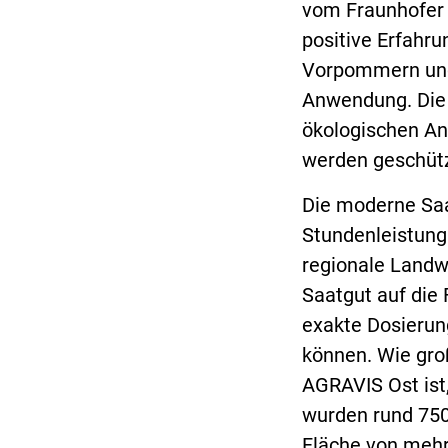
vom Fraunhofer I
positive Erfahr
Vorpommern und 
Anwendung. Die 
ökologischen An
werden geschütz
Die moderne Saa
Stundenleistung 
regionale Landwi
Saatgut auf die 
exakte Dosierung
können. Wie groß
AGRAVIS Ost ist
wurden rund 750
Fläche von mehr