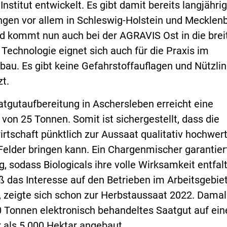
nstitut entwickelt. Es gibt damit bereits langjährig
ungen vor allem in Schleswig-Holstein und Mecklen
kommt nun auch bei der AGRAVIS Ost in die brei
Technologie eignet sich auch für die Praxis im
bau. Es gibt keine Gefahrstoffauflagen und Nützli
t.
tgutaufbereitung in Aschersleben erreicht eine
von 25 Tonnen. Somit ist sichergestellt, dass die
rtschaft pünktlich zur Aussaat qualitativ hochwer
Felder bringen kann. Ein Chargenmischer garantier
, sodass Biologicals ihre volle Wirksamkeit entfal
 das Interesse auf den Betrieben im Arbeitsgebiet
, zeigte sich schon zur Herbstaussaat 2022. Damal
 Tonnen elektronisch behandeltes Saatgut auf ein
 als 5.000 Hektar angebaut.