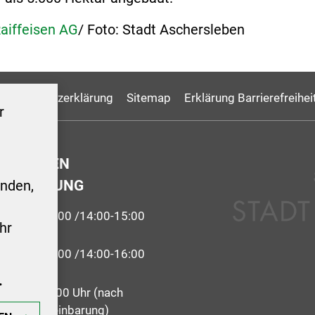
aiffeisen AG
/ Foto: Stadt Aschersleben
Datenschutzerklärung
Sitemap
Erklärung Barrierefreihei
r
GSZEITEN
ERWALTUNG
nden,
9:00-12:00 /14:00-15:00
hr
 09:00-12:00 /14:00-16:00
.
09:00 - 12:00 Uhr (nach
 Terminvereinbarung)