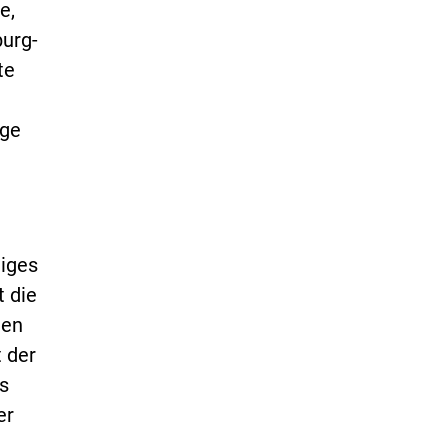
e,
burg-
te
nge
tiges
t die
ten
 der
s
er