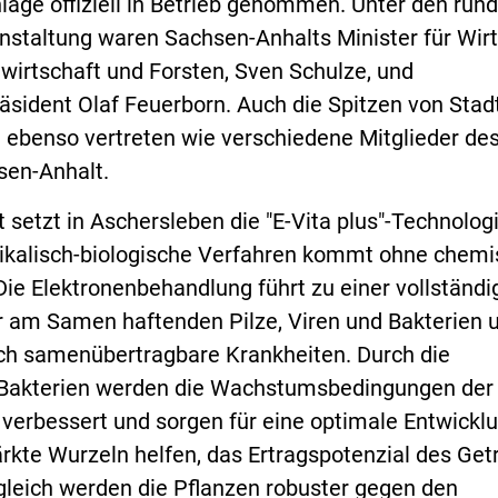
lage offiziell in Betrieb genommen. Unter den run
nstaltung waren Sachsen-Anhalts Minister für Wirt
wirtschaft und Forsten, Sven Schulze, und
sident Olaf Feuerborn. Auch die Spitzen von Stad
 ebenso vertreten wie verschiedene Mitglieder de
sen-Anhalt.
setzt in Aschersleben die "E-Vita plus"-Technologi
sikalisch-biologische Verfahren kommt ohne chem
Die Elektronenbehandlung führt zu einer vollständi
er am Samen haftenden Pilze, Viren und Bakterien 
rch samenübertragbare Krankheiten. Durch die
 Bakterien werden die Wachstumsbedingungen der
verbessert und sorgen für eine optimale Entwicklu
ärkte Wurzeln helfen, das Ertragspotenzial des Get
gleich werden die Pflanzen robuster gegen den