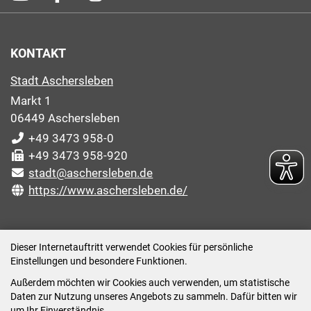
KONTAKT
Stadt Aschersleben
Markt 1
06449 Aschersleben
+49 3473 958-0
+49 3473 958-920
stadt@aschersleben.de
https://www.aschersleben.de/
ÖFFNUNGSZEITEN STADTVERWALTUNG
Dieser Internetauftritt verwendet Cookies für persönliche
Einstellungen und besondere Funktionen.
Montag: 09:00-12:00 /14:00-15:00 Uhr
Außerdem möchten wir Cookies auch verwenden, um statistische
Dienstag: 09:00-12:00 /14:00-16:00 Uhr
Daten zur Nutzung unseres Angebots zu sammeln. Dafür bitten wir
Mittwoch: 09:00 - 12:00 Uhr (nach vorheriger
um Ihr Einverständnis.