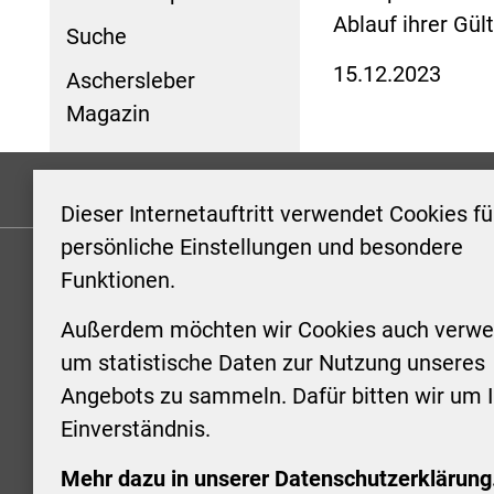
Ablauf ihrer Gül
Suche
15.12.2023
Aschersleber
Magazin
Formulare
Kontakt/Hinweis geben
Impressum
Dieser Internetauftritt verwendet Cookies fü
persönliche Einstellungen und besondere
Funktionen.
KONTAKT
ÖFFNUN
STADTV
Außerdem möchten wir Cookies auch verwe
Stadt Aschersleben
um statistische Daten zur Nutzung unseres
Markt 1
Montag: 0
Angebots zu sammeln. Dafür bitten wir um I
06449 Aschersleben
Uhr
Einverständnis.
+49 3473 958-0
Dienstag:
+49 3473 958-920
Uhr
Mehr dazu in unserer Datenschutzerklärung
stadt@aschersleben.de