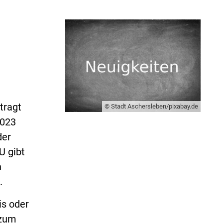
tragt
© Stadt Aschersleben/pixabay.de
2023
der
U gibt
n
.
is oder
 zum