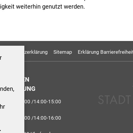
tigkeit weiterhin genutzt werden.
Datenschutzerklärung
Sitemap
Erklärung Barrierefreihei
r
GSZEITEN
ERWALTUNG
nden,
9:00-12:00 /14:00-15:00
hr
 09:00-12:00 /14:00-16:00
.