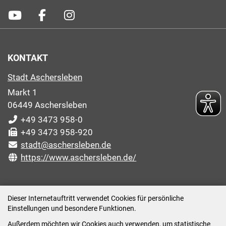
KONTAKT
Stadt Aschersleben
Markt 1
06449 Aschersleben
+49 3473 958-0
+49 3473 958-920
stadt@aschersleben.de
https://www.aschersleben.de/
ÖFFNUNGSZEITEN STADTVERWALTUNG
Dieser Internetauftritt verwendet Cookies für persönliche
Einstellungen und besondere Funktionen.
Montag: 09:00-12:00 /14:00-15:00 Uhr
Außerdem möchten wir Cookies auch verwenden, um statistische