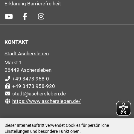
Erklärung Barrierefreiheit
KONTAKT
Stadt Aschersleben
Markt 1
06449 Aschersleben
+49 3473 958-0
+49 3473 958-920
stadt@aschersleben.de
https://www.aschersleben.de/
ÖFFNUNGSZEITEN STADTVERWALTUNG
Dieser Internetauftritt verwendet Cookies für persönliche
Einstellungen und besondere Funktionen.
Montag: 09:00-12:00 /14:00-15:00 Uhr