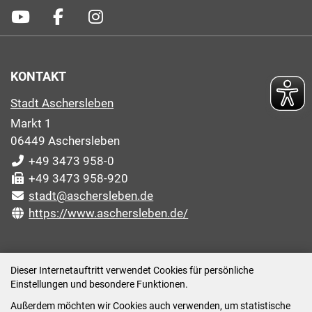
KONTAKT
Stadt Aschersleben
Markt 1
06449 Aschersleben
+49 3473 958-0
+49 3473 958-920
stadt@aschersleben.de
https://www.aschersleben.de/
ÖFFNUNGSZEITEN STADTVERWALTUNG
Dieser Internetauftritt verwendet Cookies für persönliche
Einstellungen und besondere Funktionen.
Montag: 09:00-12:00 /14:00-15:00 Uhr
Außerdem möchten wir Cookies auch verwenden, um statistische
Dienstag: 09:00-12:00 /14:00-16:00 Uhr