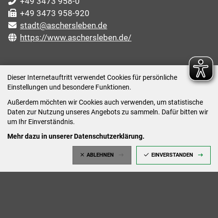
+49 3473 958-0
+49 3473 958-920
stadt@aschersleben.de
https://www.aschersleben.de/
ÖFFNUNGSZEITEN STADTVERWALTUNG
Dieser Internetauftritt verwendet Cookies für persönliche
Einstellungen und besondere Funktionen.
Montag: 09:00-12:00 /14:00-15:00 Uhr
Außerdem möchten wir Cookies auch verwenden, um statistische
Dienstag: 09:00-12:00 /14:00-16:00 Uhr
Daten zur Nutzung unseres Angebots zu sammeln. Dafür bitten wir
Mittwoch: 09:00 - 12:00 Uhr (nach vorheriger
um Ihr Einverständnis.
Terminvereinbarung)
Mehr dazu in unserer Datenschutzerklärung.
Donnerstag: 09:00-12:00 /14:00-18:00 Uhr
ABLEHNEN
EINVERSTANDEN
Freitag: 09:00-12:00 Uhr